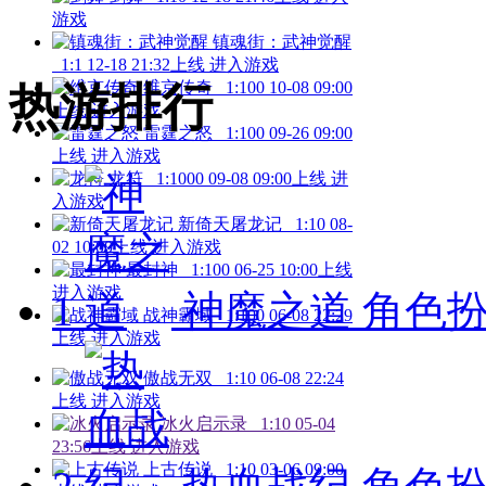
游戏
镇魂街：武神觉醒
1:1
12-18 21:32上线
进入游戏
维京传奇
1:100
10-08 09:00
热游排行
上线
进入游戏
雷霆之怒
1:100
09-26 09:00
上线
进入游戏
龙符
1:1000
09-08 09:00上线
进
入游戏
新倚天屠龙记
1:10
08-
02 10:00上线
进入游戏
最封神
1:100
06-25 10:00上线
进入游戏
1
神魔之道
角色扮演
战神霸域
1:100
06-08 22:29
上线
进入游戏
傲战无双
1:10
06-08 22:24
上线
进入游戏
冰火启示录
1:10
05-04
23:56上线
进入游戏
上古传说
1:10
03-06 09:00