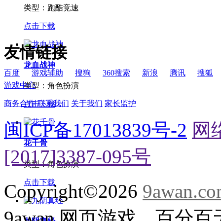
类型：
跑酷竞速
点击下载
友情链接
龙血战神
百度
游戏辅助
搜狗
360搜索
新浪
腾讯
搜狐
游戏中心
类型：
角色扮演
商务合作
联系我们
关于我们
家长监护
点击下载
闽ICP备17013839号-2
网
花千骨
[2017]3387-095号
类型：
角色扮演
点击下载
Copyright©2026
9awan.c
9awan 网页游戏，百分百