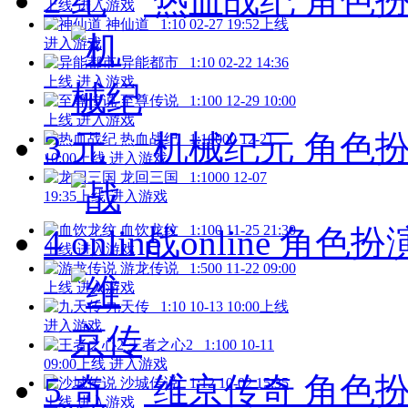
2
热血战纪
角色扮演
上线
进入游戏
神仙道
1:10
02-27 19:52上线
进入游戏
异能都市
1:10
02-22 14:36
上线
进入游戏
至尊传说
1:100
12-29 10:00
上线
进入游戏
3
机械纪元
角色扮演
热血战纪
1:10000
12-21
10:00上线
进入游戏
龙回三国
1:1000
12-07
19:35上线
进入游戏
血饮龙纹
1:100
11-25 21:30
4
战online
角色扮演 
上线
进入游戏
游龙传说
1:500
11-22 09:00
上线
进入游戏
九天传
1:10
10-13 10:00上线
进入游戏
王者之心2
1:100
10-11
09:00上线
进入游戏
5
维京传奇
角色扮演
沙城传说
1:12
10-02 15:35
上线
进入游戏