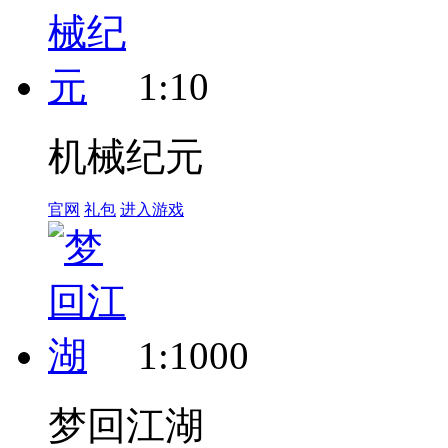
1:10
机械纪元
官网
礼包
进入游戏
1:1000
梦回江湖