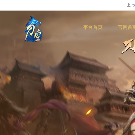
平台首页
官网首