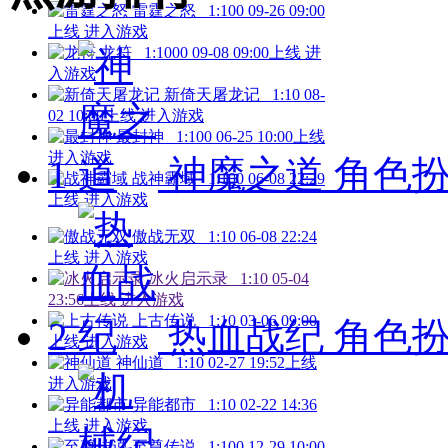
雷霆之怒
1:100
09-26 09:00
上线
进入游戏
龙符
1:1000
09-08 09:00上线
进
入游戏
新倚天屠龙记
1:10
08-
02 10:00上线
进入游戏
最封神
1:100
06-25 10:00上线
进入游戏
1
神魔之道
角色扮演
战神霸域
1:100
06-08 22:29
上线
进入游戏
傲战无双
1:10
06-08 22:24
上线
进入游戏
冰火启示录
1:10
05-04
23:56上线
进入游戏
上古传说
1:10
03-06 09:00
2
热血战纪
角色扮演
上线
进入游戏
神仙道
1:10
02-27 19:52上线
进入游戏
异能都市
1:10
02-22 14:36
上线
进入游戏
至尊传说
1:100
12-29 10:00