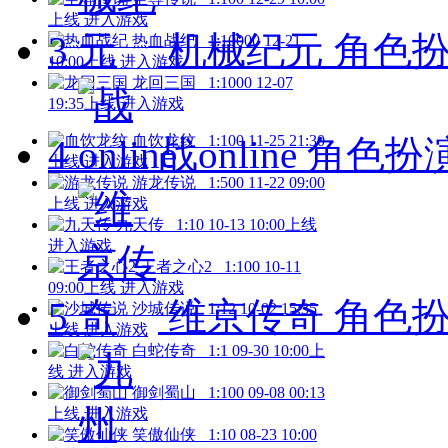
上线
进入游戏
3
机械纪元
角色扮演
热血战纪
1:10000
12-21
10:00上线
进入游戏
龙回三国
1:1000
12-07
19:35上线
进入游戏
血饮龙纹
1:100
11-25 21:30
4
战online
角色扮演 
上线
进入游戏
游龙传说
1:500
11-22 09:00
上线
进入游戏
九天传
1:10
10-13 10:00上线
进入游戏
王者之心2
1:100
10-11
09:00上线
进入游戏
5
维京传奇
角色扮演
沙城传说
1:12
10-02 15:35
上线
进入游戏
白蛇传奇
1:1
09-30 10:00上
线
进入游戏
御剑蜀山
1:100
09-08 00:13
上线
进入游戏
笑傲仙侠
1:10
08-23 10:00