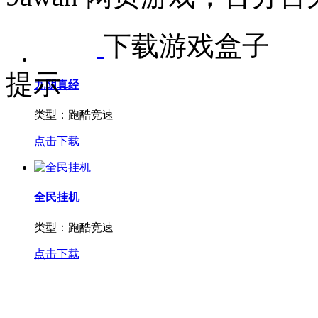
花千骨
Copyright©2026
9awan.c
类型：
角色扮演
9awan 网页游戏，百分百
点击下载
下载游戏盒子
提示
九阴真经
类型：
跑酷竞速
点击下载
全民挂机
类型：
跑酷竞速